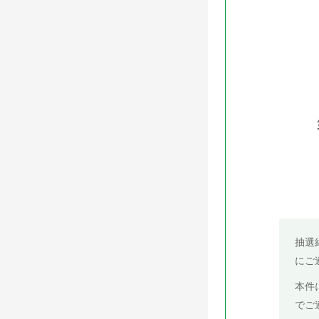
抽選
にご
本件
でご